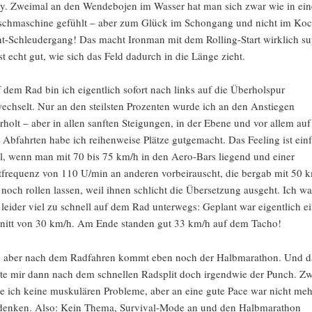
y. Zweimal an den Wendebojen im Wasser hat man sich zwar wie in ein
chmaschine gefühlt – aber zum Glück im Schongang und nicht im Koc
t-Schleudergang! Das macht Ironman mit dem Rolling-Start wirklich su
ist echt gut, wie sich das Feld dadurch in die Länge zieht.
 dem Rad bin ich eigentlich sofort nach links auf die Überholspur
echselt. Nur an den steilsten Prozenten wurde ich an den Anstiegen
rholt – aber in allen sanften Steigungen, in der Ebene und vor allem auf
 Abfahrten habe ich reihenweise Plätze gutgemacht. Das Feeling ist ein
l, wenn man mit 70 bis 75 km/h in den Aero-Bars liegend und einer
ttfrequenz von 110 U/min an anderen vorbeirauscht, die bergab mit 50 
 noch rollen lassen, weil ihnen schlicht die Übersetzung ausgeht. Ich wa
 leider viel zu schnell auf dem Rad unterwegs: Geplant war eigentlich e
nitt von 30 km/h. Am Ende standen gut 33 km/h auf dem Tacho!
, aber nach dem Radfahren kommt eben noch der Halbmarathon. Und d
lte mir dann nach dem schnellen Radsplit doch irgendwie der Punch. Z
te ich keine muskulären Probleme, aber an eine gute Pace war nicht meh
denken. Also: Kein Thema, Survival-Mode an und den Halbmarathon