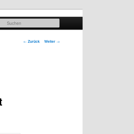
Suchen
Beitrags-
←
Zurück
Weiter
→
Navigation
t