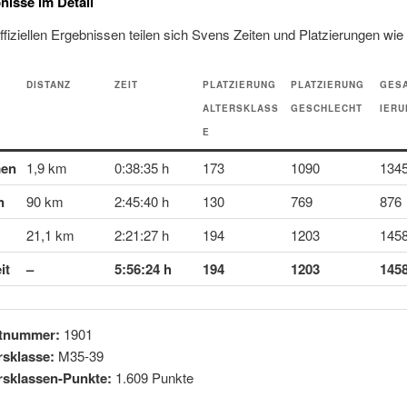
nisse im Detail
ffiziellen Ergebnissen teilen sich Svens Zeiten und Platzierungen wie f
DISTANZ
ZEIT
PLATZIERUNG
PLATZIERUNG
GES
ALTERSKLASS
GESCHLECHT
IERU
E
en
1,9 km
0:38:35 h
173
1090
134
n
90 km
2:45:40 h
130
769
876
21,1 km
2:21:27 h
194
1203
145
it
–
5:56:24 h
194
1203
145
rtnummer:
1901
rsklasse:
M35-39
rsklassen-Punkte:
1.609 Punkte