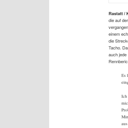
Rastatt /
die auf d
vergangene
einem ech
die Streck
Tacho. Das
auch jede 
Rennberic
Es 
ein
Ich
mic
Pro
Min
aus