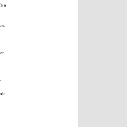
ften
en.
ben
m
rde