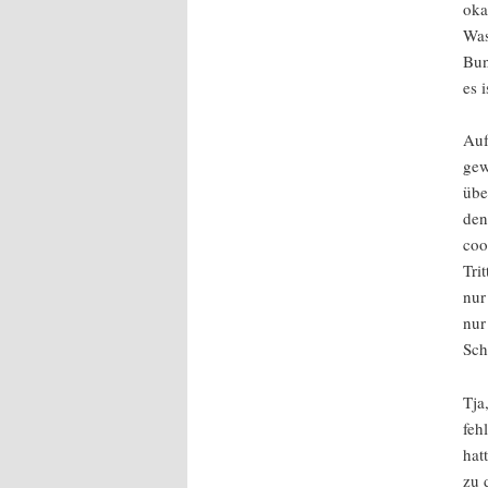
oka
Was
Bun
es 
Auf
gew
übe
den
coo
Tri
nur
nur
Sch
Tja
feh
hat
zu 