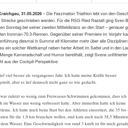
 Kraichgau, 31.05.2026
– Die Faszination Triathlon lebt von den Gesc
er Strecke geschrieben werden. Für die RSG Ried Rastatt ging Sven 
n Sonntag bei seiner zweiten Mitteldistanz an den Start – genauer g
ten Ironman-70.3-Rennen. Gegenüber seiner Premiere im Vorjahr k
enführung diesmal in Summe elf Kilometer mehr über alle Disziplinen
s ein solcher Wettkampf neben harter Arbeit im Sattel und in den L
Menge Kameradschaft und Humor bereithält, zeigt Svens unfiltrierter
ht aus der Cockpit-Perspektive:
lief viel besser als vergangenes Jahr. Ich hatte meine Kräfte besser
geteilt, aber es lief dennoch nicht ganz so wie gedacht.
 war zuletzt so wenig zum Freiwasser-Schwimmen gekommen, dass ich
h im Wasser nur wenig verbessert hatte. Aber immerhin hatte ich keine
bleme. Ich hatte mich beim Start bei den Athleten einsortiert, die 35 bis
uten für die 1,9 km brauchen wollen, und kam auch nach 38,5 Minuten
 dem Wasser. Eine Geschwindigkeit von rund 3 km/h ist für mich gerad