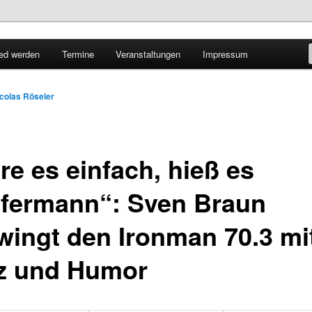
lbaden
ied werden
Termine
Veranstaltungen
Impressum
att e.V.
colas Röseler
re es einfach, hieß es
fermann“: Sven Braun
wingt den Ironman 70.3 mi
z und Humor