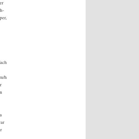
er
h-
per,
fach
km/h
r
in
a
war
r