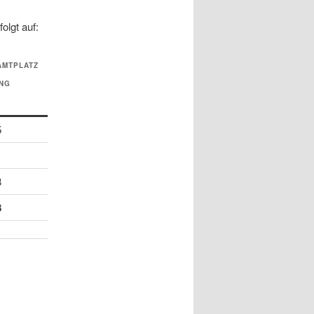
olgt auf:
AMTPLATZ
NG
5
8
8