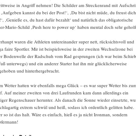
rittweise in Angriff nehmen! Die Schilder am Streckenrand mit Aufschri
 ‚Aufgeben kannst du bei der Post!‘, ‚Du bist nicht müde, du freust dich
!‘, ‚Genieße es, du hast dafür bezahlt‘ und natürlich das obligatorische
er-Mario-Schild ‚Push here to power up‘ haben mental doch sehr geholf
rhaupt waren die Athleten untereinander super nett, rücksichtsvoll und
a faire Sportler. Mir ist beispielsweise in der zweiten Wechselzone bei
er Bodenwelle der Radschuh vom Rad gesprungen (ich war beim Schie
fuß unterwegs) und ein anderer Starter hat ihn mir glücklicherweise
gehoben und hinterhergebracht.
m Wetter hatten wir ebenfalls mega Glück – es war super Wetter bis zu
f. Auf meiner zweiten von drei Laufrunden kam dann allerdings ein
tiger Regenschauer herunter. Als danach die Sonne wieder einsetzte, wu
schlagartig extrem schwül und heiß, sodass ich ordentlich gelitten habe.
r so ist das halt. Wäre es einfach, hieß es ja nicht Ironman, sondern
fermann!