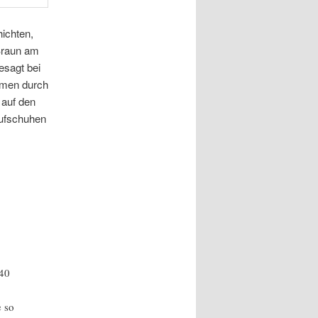
hichten,
Braun am
esagt bei
amen durch
 auf den
aufschuhen
 40
e so