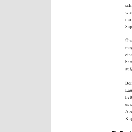
sch
wie
nur
Sup
Übe
meg
ein
bar
auf
Bei
Lau
hef
es 
Abe
Kup