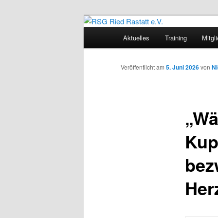
Zum
Sportliches Radfahren in Mitte
Inhalt
Hauptmenü
Aktuelles
Training
Mitgl
wechseln
RSG Ried Rast
Veröffentlicht am
5. Juni 2026
von
Ni
„Wä
Kup
bez
Her