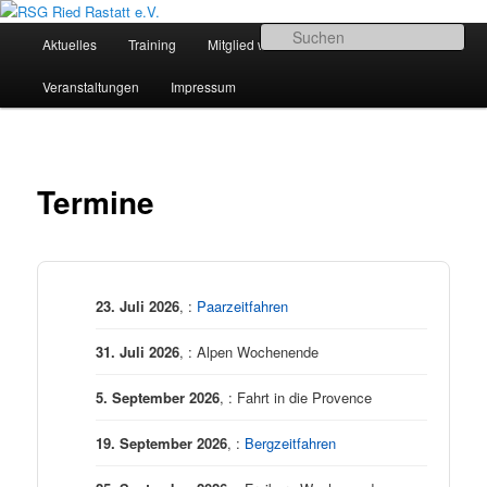
Zum
Sportliches Radfahren in Mittelbaden
Inhalt
Hauptmenü
Su
Termine
Aktuelles
Training
Mitglied werden
wechseln
RSG Ried Rastatt e.V.
Veranstaltungen
Impressum
Termine
23. Juli 2026
, :
Paarzeitfahren
31. Juli 2026
, : Alpen Wochenende
5. September 2026
, : Fahrt in die Provence
19. September 2026
, :
Bergzeitfahren