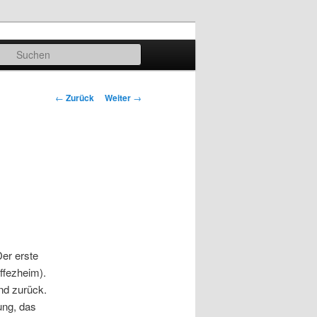
Suchen
Beitrags-
←
Zurück
Weiter
→
Navigation
Der erste
ffezheim).
nd zurück.
ung, das