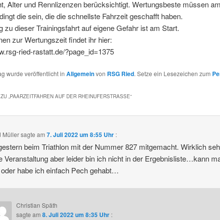
t, Alter und Rennlizenzen berücksichtigt. Wertungsbeste müssen a
dingt die sein, die die schnellste Fahrzeit geschafft haben.
zu dieser Trainingsfahrt auf eigene Gefahr ist am Start.
nen zur Wertungszeit findet ihr hier:
w.rsg-ried-rastatt.de/?page_id=1375
ag wurde veröffentlicht in
Allgemein
von
RSG Ried
. Setze ein Lesezeichen zum
Pe
ZU „
PAARZEITFAHREN AUF DER RHEINUFERSTRASSE
“
 Müller
sagte am
7. Juli 2022 um 8:55 Uhr
:
estern beim Triathlon mit der Nummer 827 mitgemacht. Wirklich seh
 Veranstaltung aber leider bin ich nicht in der Ergebnisliste…kann m
 oder habe ich einfach Pech gehabt…
Christian Späth
sagte am
8. Juli 2022 um 8:35 Uhr
: