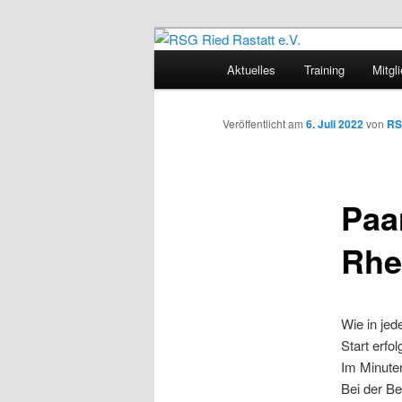
Zum
Sportliches Radfahren in Mitte
Inhalt
Hauptmenü
Aktuelles
Training
Mitgl
wechseln
RSG Ried Rast
Veröffentlicht am
6. Juli 2022
von
RS
Paa
Rhe
Wie in jed
Start erfo
Im Minuten
Bei der B