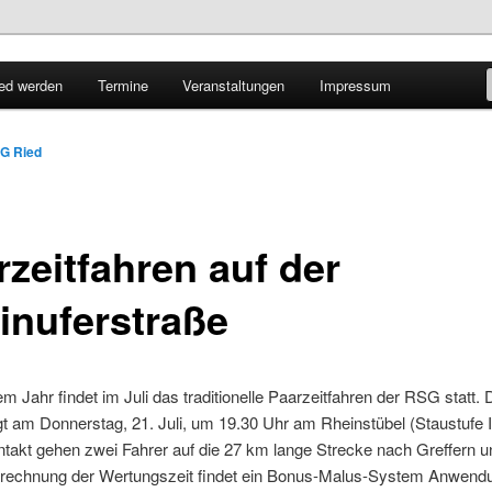
lbaden
ied werden
Termine
Veranstaltungen
Impressum
att e.V.
G Ried
rzeitfahren auf der
inuferstraße
em Jahr findet im Juli das traditionelle Paarzeitfahren der RSG statt. 
lgt am Donnerstag, 21. Juli, um 19.30 Uhr am Rheinstübel (Staustufe I
takt gehen zwei Fahrer auf die 27 km lange Strecke nach Greffern u
erechnung der Wertungszeit findet ein Bonus-Malus-System Anwend