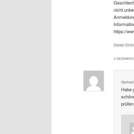
Geschlech
nicht unbe
Anmeldung 
Informatio
https://ww
Dieser Eintr
3 GEDANKEN 
Gerhard
Habe g
schöne
prüfen