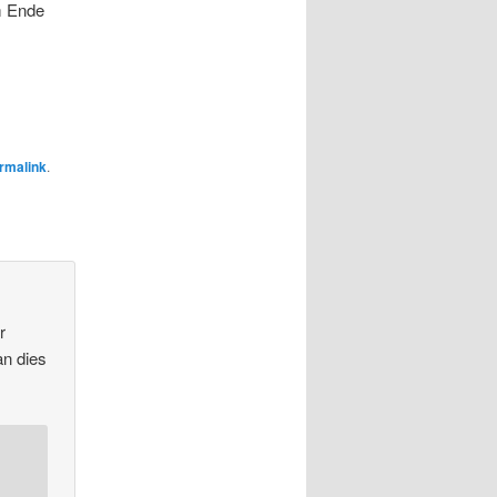
m Ende
rmalink
.
r
an dies