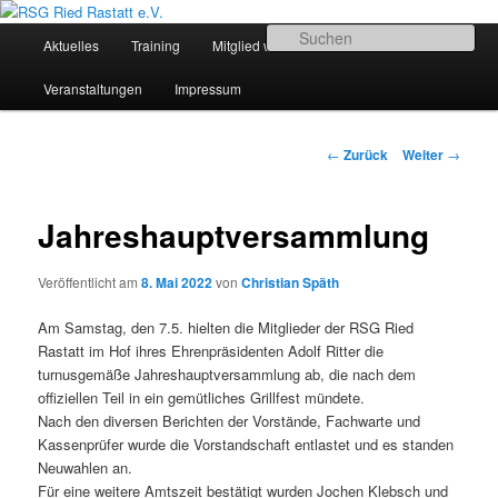
Zum
Sportliches Radfahren in Mittelbaden
Inhalt
Hauptmenü
Su
Aktuelles
Training
Mitglied werden
Termine
wechseln
RSG Ried Rastatt e.V.
Veranstaltungen
Impressum
Beitrags-
←
Zurück
Weiter
→
Navigation
Jahreshauptversammlung
Veröffentlicht am
8. Mai 2022
von
Christian Späth
Am Samstag, den 7.5. hielten die Mitglieder der RSG Ried
Rastatt im Hof ihres Ehrenpräsidenten Adolf Ritter die
turnusgemäße Jahreshauptversammlung ab, die nach dem
offiziellen Teil in ein gemütliches Grillfest mündete.
Nach den diversen Berichten der Vorstände, Fachwarte und
Kassenprüfer wurde die Vorstandschaft entlastet und es standen
Neuwahlen an.
Für eine weitere Amtszeit bestätigt wurden Jochen Klebsch und