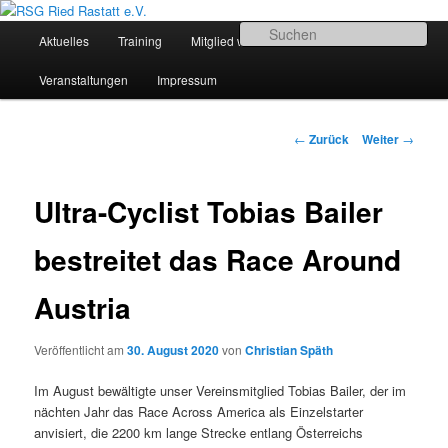
Zum
Sportliches Radfahren in Mittelbaden
Inhalt
Hauptmenü
Su
Aktuelles
Training
Mitglied werden
Termine
wechseln
RSG Ried Rastatt e.V.
Veranstaltungen
Impressum
Beitrags-
←
Zurück
Weiter
→
Navigation
Ultra-Cyclist Tobias Bailer
bestreitet das Race Around
Austria
Veröffentlicht am
30. August 2020
von
Christian Späth
Im August bewältigte unser Vereinsmitglied Tobias Bailer, der im
nächten Jahr das Race Across America als Einzelstarter
anvisiert, die 2200 km lange Strecke entlang Österreichs