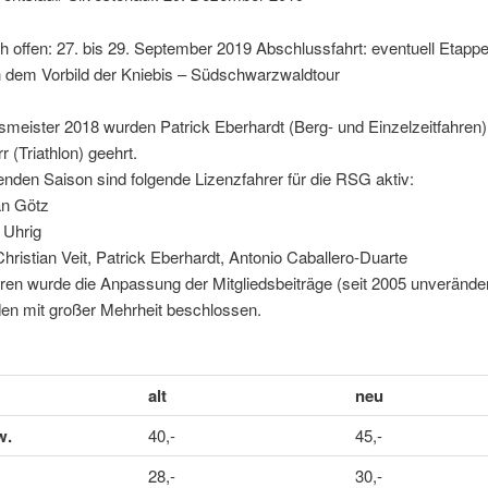
 offen: 27. bis 29. September 2019 Abschlussfahrt: eventuell Etappe
 dem Vorbild der Kniebis – Südschwarzwaldtour
smeister 2018 wurden Patrick Eberhardt (Berg- und Einzelzeitfahren
r (Triathlon) geehrt.
fenden Saison sind folgende Lizenzfahrer für die RSG aktiv:
an Götz
 Uhrig
hristian Veit, Patrick Eberhardt, Antonio Caballero-Duarte
en wurde die Anpassung der Mitgliedsbeiträge (seit 2005 unveränder
n mit großer Mehrheit beschlossen.
alt
neu
w.
40,-
45,-
28,-
30,-