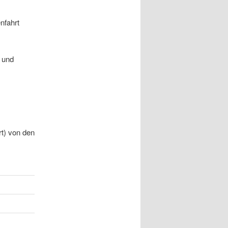
nfahrt
) und
t) von den