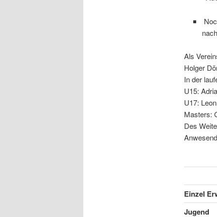
Noch
nach
Als Verein
Holger Dör
In der lau
U15: Adri
U17: Leon
Masters: C
Des Weiter
Anwesende
Einzel Er
Jugend