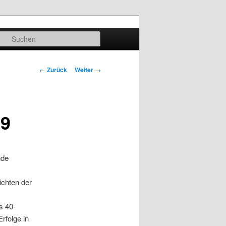
Suchen
Beitrags-
←
Zurück
Weiter
→
Navigation
19
nde
ichten der
s 40-
rfolge in