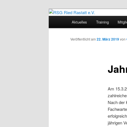
Zum
Sportliches Radfahren in Mitte
Inhalt
Hauptmenü
Aktuelles
Training
Mitgl
wechseln
RSG Ried Rast
Veröffentlicht am
22. März 2019
von
Jah
Am 15.3.2
zahlreiche
Nach der 
Fachwarte 
erfolgreic
jährigen V