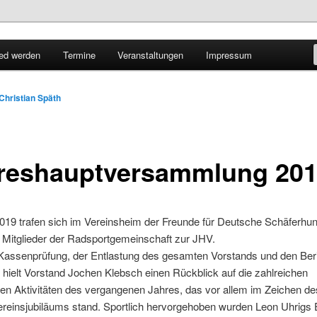
lbaden
ied werden
Termine
Veranstaltungen
Impressum
att e.V.
Christian Späth
reshauptversammlung 20
019 trafen sich im Vereinsheim der Freunde für Deutsche Schäferhu
 Mitglieder der Radsportgemeinschaft zur JHV.
Kassenprüfung, der Entlastung des gesamten Vorstands und den Ber
hielt Vorstand Jochen Klebsch einen Rückblick auf die zahlreichen
hen Aktivitäten des vergangenen Jahres, das vor allem im Zeichen de
ereinsjubiläums stand. Sportlich hervorgehoben wurden Leon Uhrigs E