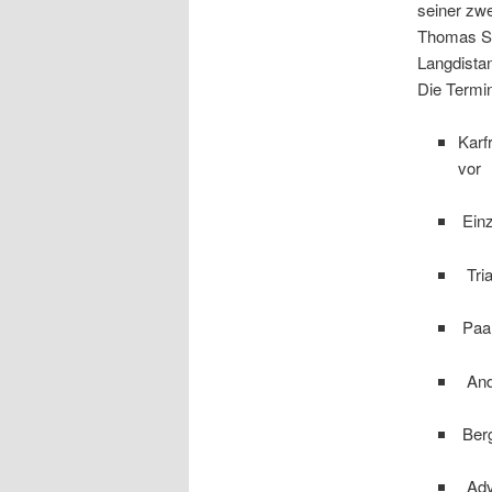
seiner zw
Thomas Se
Langdista
Die Termi
Karf
vor 
Einz
Tria
Paar
Ande
Berg
Adve