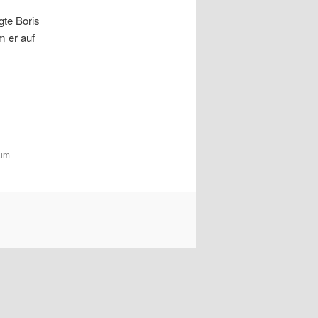
te Boris
m er auf
zum