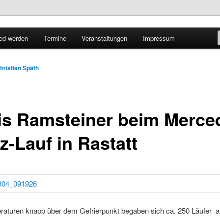
lbaden
ied werden
Termine
Veranstaltungen
Impressum
att e.V.
hristian Späth
is Ramsteiner beim Merce
z-Lauf in Rastatt
raturen knapp über dem Gefrierpunkt begaben sich ca. 250 Läufer au