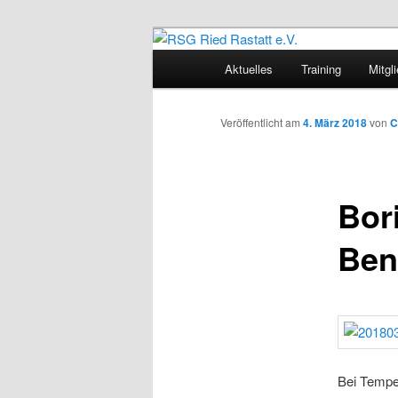
Zum
Sportliches Radfahren in Mitte
Inhalt
Hauptmenü
Aktuelles
Training
Mitgl
wechseln
RSG Ried Rast
Veröffentlicht am
4. März 2018
von
C
Bor
Ben
Bei Tempe