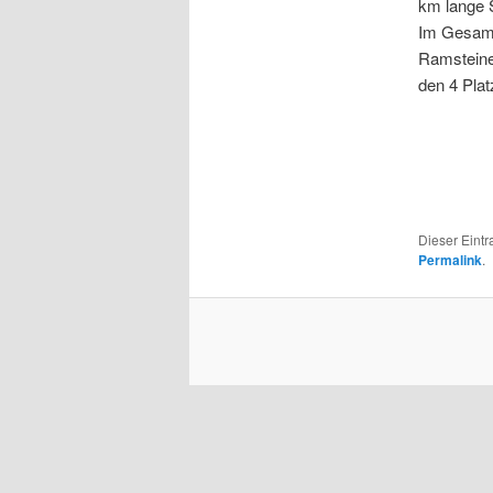
km lange 
Im Gesamt
Ramsteiner
den 4 Plat
Dieser Eintr
Permalink
.