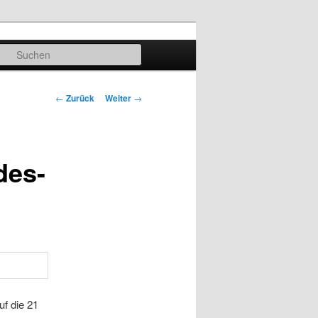
Suchen
Beitrags-
←
Zurück
Weiter
→
Navigation
des-
f die 21