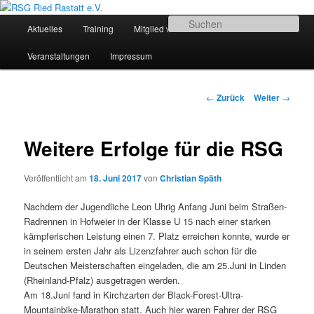
Zum
Sportliches Radfahren in Mittelbaden
Inhalt
Hauptmenü
Su
Aktuelles
Training
Mitglied werden
Termine
wechseln
RSG Ried Rastatt e.V.
Veranstaltungen
Impressum
Beitrags-
←
Zurück
Weiter
→
Navigation
Weitere Erfolge für die RSG
Veröffentlicht am
18. Juni 2017
von
Christian Späth
Nachdem der Jugendliche Leon Uhrig Anfang Juni beim Straßen-
Radrennen in Hofweier in der Klasse U 15 nach einer starken
kämpferischen Leistung einen 7. Platz erreichen konnte, wurde er
in seinem ersten Jahr als Lizenzfahrer auch schon für die
Deutschen Meisterschaften eingeladen, die am 25.Juni in Linden
(Rheinland-Pfalz) ausgetragen werden.
Am 18.Juni fand in Kirchzarten der Black-Forest-Ultra-
Mountainbike-Marathon statt. Auch hier waren Fahrer der RSG