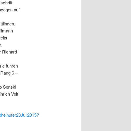
schrift
agegen auf
tlingen,
eilmann
eits
n.
e Richard
sie fuhren
r Rang 6 –
eo Senski
rich Veit
heinufer23Juli2015?