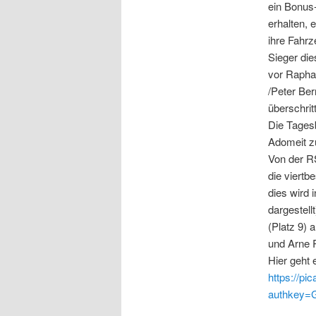
ein Bonus-
erhalten,
ihre Fahrz
Sieger die
vor Rapha
/Peter Ber
überschrit
Die Tagesb
Adomeit z
Von der RS
die viertb
dies wird 
dargestell
(Platz 9)
und Arne 
Hier geht 
https://p
authkey