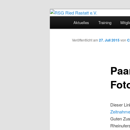
Zum
Sportliches Radfahren in Mitte
Inhalt
Hauptmenü
Aktuelles
Training
Mitgl
wechseln
RSG Ried Rast
Veröffentlicht am
27. Juli 2015
von
C
Paa
Fot
Dieser Lin
Zeitnahm
Guten Zusp
Rheinufers