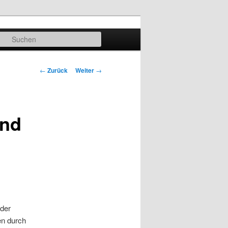
Suchen
Beitrags-
←
Zurück
Weiter
→
Navigation
und
 der
en durch