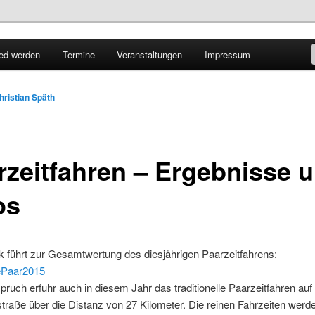
lbaden
ied werden
Termine
Veranstaltungen
Impressum
att e.V.
hristian Späth
rzeitfahren – Ergebnisse 
os
k führt zur Gesamtwertung des diesjährigen Paarzeitfahrens:
ePaar2015
ruch erfuhr auch in diesem Jahr das traditionelle Paarzeitfahren auf
traße über die Distanz von 27 Kilometer. Die reinen Fahrzeiten werd