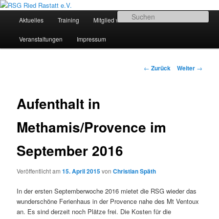
Zum
Sportliches Radfahren in Mittelbaden
Inhalt
Hauptmenü
Su
Aktuelles
Training
Mitglied werden
Termine
wechseln
RSG Ried Rastatt e.V.
Veranstaltungen
Impressum
Beitrags-
←
Zurück
Weiter
→
Navigation
Aufenthalt in
Methamis/Provence im
September 2016
Veröffentlicht am
15. April 2015
von
Christian Späth
In der ersten Septemberwoche 2016 mietet die RSG wieder das
wunderschöne Ferienhaus in der Provence nahe des Mt Ventoux
an. Es sind derzeit noch Plätze frei. Die Kosten für die