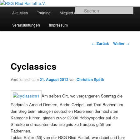
Zum
Sportliches Radfahren in Mittelbaden
Inhalt
Hauptmenü
Su
Aktuelles
Training
Mitglied werden
Termine
wechseln
RSG Ried Rastatt e.V.
Veranstaltungen
Impressum
Beitrags-
←
Zurück
Weiter
→
Navigation
Cyclassics
Veröffentlicht am
21. August 2012
von
Christian Späth
Am selben Ort, wo vergangenen Sonntag die
Radprofis Arnaud Demere, Andre Greipel und Tom Boonen um
den Sieg beim einzigen deutschen Radrennen der höchsten
Kategorie fuhren, gingen zuvor 22000 Hobbysportler auf die
Strecke und machten das Ereignis zu Europas größtem
Radrennen.
Tobias Bailer (39) von der RSG Ried-Rastatt war dabei und fuhr