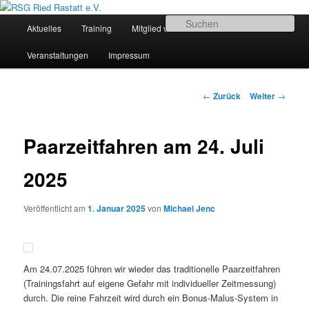
Zum
Sportliches Radfahren in Mittelbaden
Inhalt
Hauptmenü
Su
Aktuelles
Training
Mitglied werden
Termine
wechseln
RSG Ried Rastatt e.V.
Veranstaltungen
Impressum
Beitrags-
←
Zurück
Weiter
→
Navigation
Paarzeitfahren am 24. Juli
2025
Veröffentlicht am
1. Januar 2025
von
Michael Jenc
Am 24.07.2025 führen wir wieder das traditionelle Paarzeitfahren
(Trainingsfahrt auf eigene Gefahr mit individueller Zeitmessung)
durch. Die reine Fahrzeit wird durch ein Bonus-Malus-System in