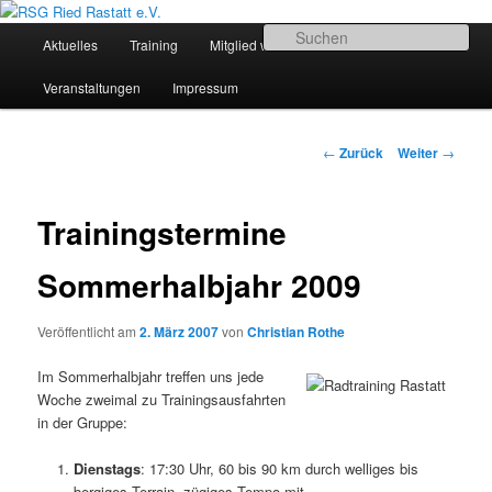
Zum
Sportliches Radfahren in Mittelbaden
Inhalt
Hauptmenü
Su
Aktuelles
Training
Mitglied werden
Termine
wechseln
RSG Ried Rastatt e.V.
Veranstaltungen
Impressum
Beitrags-
←
Zurück
Weiter
→
Navigation
Trainingstermine
Sommerhalbjahr 2009
Veröffentlicht am
2. März 2007
von
Christian Rothe
Im Sommerhalbjahr treffen uns jede
Woche zweimal zu Trainingsausfahrten
in der Gruppe:
Dienstags
: 17:30 Uhr, 60 bis 90 km durch welliges bis
bergiges Terrain, zügiges Tempo mit