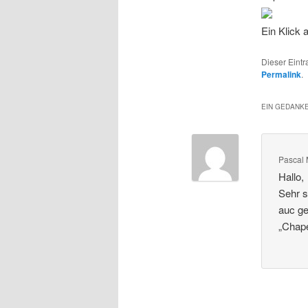
Ein Klick a
Dieser Eintr
Permalink
.
EIN GEDANKE
Pascal
Hallo,
Sehr s
auc ge
„Chap