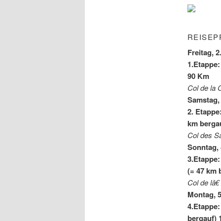
REISEP
Freitag, 2
1.Etappe
90 Km
Col de la
Samstag, 
2. Etappe
km berga
Col des S
Sonntag, 
3.Etappe:
(= 47 km 
Col de lâ
Montag, 5
4.Etappe:
bergauf) 