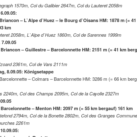
legraph 1570m, Col du Galibier 2647m, Col du Lauteret 2058m
 6.09.05:
Briancon – L`Alpe d`Huez – le Bourg d`Oisans HM: 1878 m (= 41
93 km
uteret 2058m, L`Alpe d`Huez 1860m, Col de Sarennes 1999m
 7.09.05
 Briancon – Guillestre – Barcelonnette HM: 2151 m (= 41 km berg
zoard 2361m, Col de Vars 2111m
g, 8.09.05: Königsetappe
 Barcelonnette – Colmars – Barcelonnette HM: 3286 m (= 66 km berg
los 2240m, Col des Champs 2095m, Col de la Cayolle 2327m
.09.05
 Barcelonnette – Menton HM: 2097 m (= 55 km bergauf) 161 km
stefond 2794m, Col de la Bonette 2802m, Col des Granges Commun
ourches 2261m
10.09.05: