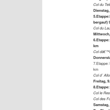
Col du Te
Dienstag,
5.Etappe:
bergauf) 
Col du La
Mittwoch,
6.Etappe:
km
Col dâ€™I
Donnersta
7.Etappe:
km
Col d` Al
Freitag, 9
8.Etappe:
Col le Re
Col des F
Samstag, 