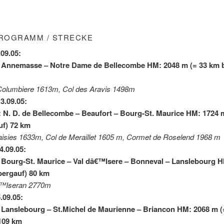
ROGRAMM / STRECKE
.09.05:
: Annemasse – Notre Dame de Bellecombe HM: 2048 m (= 33 km 
 Columbiere 1613m, Col des Aravis 1498m
3.09.05:
: N. D. de Bellecombe – Beaufort – Bourg-St. Maurice HM: 1724 
uf) 72 km
aisies 1633m, Col de Meraillet 1605 m, Cormet de Roselend 1968 m
4.09.05:
 Bourg-St. Maurice – Val dâ€™Isere – Bonneval – Lanslebourg 
bergauf) 80 km
€™Iseran 2770m
.09.05:
 Lanslebourg – St.Michel de Maurienne – Briancon HM: 2068 m (
109 km