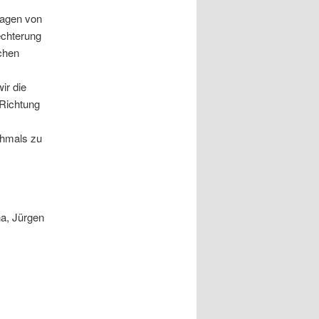
lagen von
echterung
chen
ir die
 Richtung
chmals zu
a, Jürgen