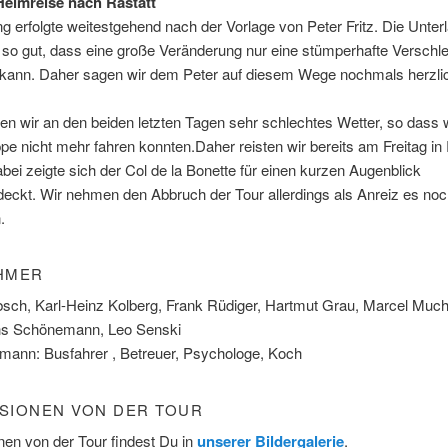
eimreise nach Rastatt
g erfolgte weitestgehend nach der Vorlage von Peter Fritz. Die Unter
 so gut, dass eine große Veränderung nur eine stümperhafte Verschl
n kann. Daher sagen wir dem Peter auf diesem Wege nochmals herzli
ten wir an den beiden letzten Tagen sehr schlechtes Wetter, so dass w
ppe nicht mehr fahren konnten.Daher reisten wir bereits am Freitag in
bei zeigte sich der Col de la Bonette für einen kurzen Augenblick
eckt. Wir nehmen den Abbruch der Tour allerdings als Anreiz es no
.
HMER
bsch, Karl-Heinz Kolberg, Frank Rüdiger, Hartmut Grau, Marcel Much
s Schönemann, Leo Senski
mann: Busfahrer , Betreuer, Psychologe, Koch
SIONEN VON DER TOUR
en von der Tour findest Du in
unserer Bildergalerie
.