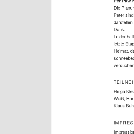
Per Pkw H
Die Planun
Peter sind
darstelle
Dank.
Leider hat
letzte Eta
Heimat, da
schneebed
versuchen
TEILNE
Helga Kle
Weiß, Han
Klaus Buh
IMPRES
Impression