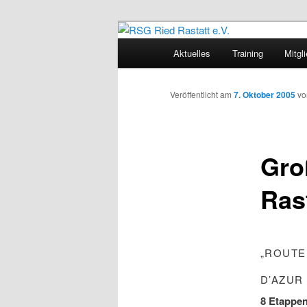
Zum
Sportliches Radfahren in Mitte
Inhalt
Hauptmenü
Aktuelles
Training
Mitgl
wechseln
RSG Ried Rast
Veröffentlicht am
7. Oktober 2005
v
Gro
Rast
„ROUTE
D’AZUR
8 Etappe