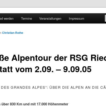
lbaden
ied werden
Termine
Veranstaltungen
Impressum
att e.V.
on
Christian Rothe
ße Alpentour der RSG Rie
att vom 2.09. – 9.09.05
 DES GRANDES ALPES“: ÜBER DIE ALPEN AN DIE CÃ
n über 830 Km und mit 17.000 Höhenmeter