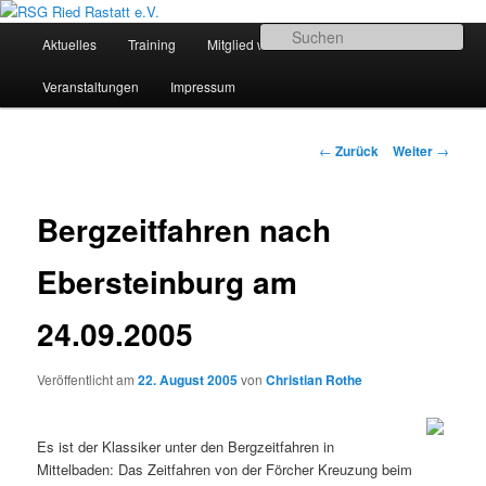
Zum
Sportliches Radfahren in Mittelbaden
Inhalt
Hauptmenü
Su
Aktuelles
Training
Mitglied werden
Termine
wechseln
RSG Ried Rastatt e.V.
Veranstaltungen
Impressum
Beitrags-
←
Zurück
Weiter
→
Navigation
Bergzeitfahren nach
Ebersteinburg am
24.09.2005
Veröffentlicht am
22. August 2005
von
Christian Rothe
Es ist der Klassiker unter den Bergzeitfahren in
Mittelbaden: Das Zeitfahren von der Förcher Kreuzung beim