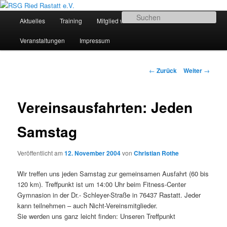
Zum
Sportliches Radfahren in Mittelbaden
Inhalt
Hauptmenü
Su
Aktuelles
Training
Mitglied werden
Termine
wechseln
RSG Ried Rastatt e.V.
Veranstaltungen
Impressum
Beitrags-
←
Zurück
Weiter
→
Navigation
Vereinsausfahrten: Jeden
Samstag
Veröffentlicht am
12. November 2004
von
Christian Rothe
Wir treffen uns jeden Samstag zur gemeinsamen Ausfahrt (60 bis
120 km). Treffpunkt ist um 14:00 Uhr beim Fitness-Center
Gymnasion in der Dr.- Schleyer-Straße in 76437 Rastatt. Jeder
kann teilnehmen – auch Nicht-Vereinsmitglieder.
Sie werden uns ganz leicht finden: Unseren Treffpunkt