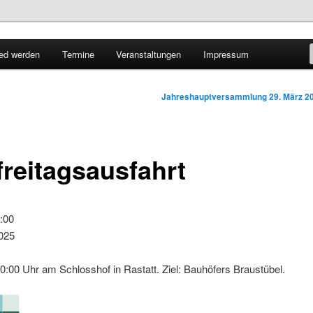
lbaden
ied werden
Termine
Veranstaltungen
Impressum
att e.V.
Beitrags-
Jahreshauptversammlung
29. März 2
Navigation
freitagsausfahrt
sausfahrt
:00
2025
0:00 Uhr am Schlosshof in Rastatt. Ziel: Bauhöfers Braustübel.