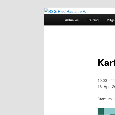
Zum
Sportliches Radfahren in Mitte
Inhalt
Hauptmenü
Aktuelles
Training
Mitgl
wechseln
RSG Ried Rast
Kar
Karfreitag
10:00
–
11
18. April 
Start um 1