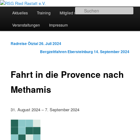
Zum
Sportliches Radfahren in Mittelbaden
Inhalt
Hauptmenü
Su
Aktuelles
Training
Mitglied werden
Termine
wechseln
RSG Ried Rastatt e.V.
Veranstaltungen
Impressum
Beitrags-
Radreise Ötztal
26. Juli 2024
Navigation
Bergzeitfahren Ebersteinburg
14. September 2024
Fahrt in die Provence nach
Methamis
Fahrt
31. August 2024
–
7. September 2024
in
die
Provence
nach