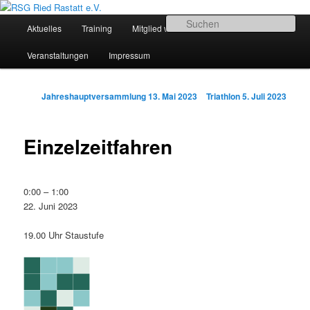
Zum
Sportliches Radfahren in Mittelbaden
Inhalt
Hauptmenü
Su
Aktuelles
Training
Mitglied werden
Termine
wechseln
RSG Ried Rastatt e.V.
Veranstaltungen
Impressum
Beitrags-
Jahreshauptversammlung
13. Mai 2023
Triathlon
5. Juli 2023
Navigation
Einzelzeitfahren
Einzelzeitfahren
0:00
–
1:00
22. Juni 2023
19.00 Uhr Staustufe