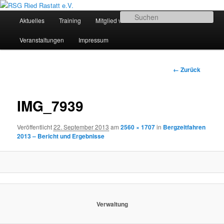
Zum
Sportliches Radfahren in Mittelbaden
Inhalt
Hauptmenü
Su
Aktuelles
Training
Mitglied werden
Termine
wechseln
RSG Ried Rastatt e.V.
Veranstaltungen
Impressum
Bilder-
← Zurück
Navigation
IMG_7939
Veröffentlicht
22. September 2013
am
2560 × 1707
in
Bergzeitfahren
2013 – Bericht und Ergebnisse
Verwaltung