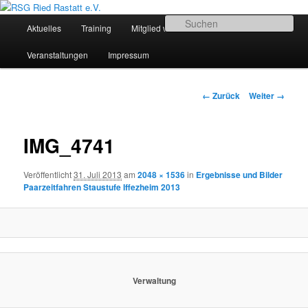
Zum
Sportliches Radfahren in Mittelbaden
Inhalt
Hauptmenü
Su
Aktuelles
Training
Mitglied werden
Termine
wechseln
RSG Ried Rastatt e.V.
Veranstaltungen
Impressum
Bilder-
← Zurück
Weiter →
Navigation
IMG_4741
Veröffentlicht
31. Juli 2013
am
2048 × 1536
in
Ergebnisse und Bilder
Paarzeitfahren Staustufe Iffezheim 2013
Verwaltung