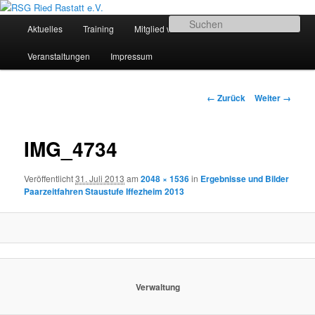
Zum
Sportliches Radfahren in Mittelbaden
Inhalt
Hauptmenü
Su
Aktuelles
Training
Mitglied werden
Termine
wechseln
RSG Ried Rastatt e.V.
Veranstaltungen
Impressum
Bilder-
← Zurück
Weiter →
Navigation
IMG_4734
Veröffentlicht
31. Juli 2013
am
2048 × 1536
in
Ergebnisse und Bilder
Paarzeitfahren Staustufe Iffezheim 2013
Verwaltung